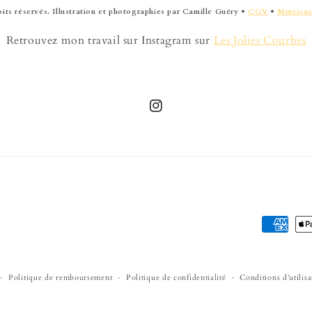
oits réservés. Illustration et photographies par Camille Guéry •
CGV
•
Mentions
Retrouvez mon travail sur Instagram sur
Les Jolies Courbes
Instagram
Moyens
de
paiement
Politique de remboursement
Politique de confidentialité
Conditions d’utilisa