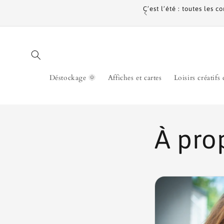
et passer
C’est l’été : toutes les
au
contenu
Déstockage 🌞
Affiches et cartes
Loisirs créatifs 
À pro