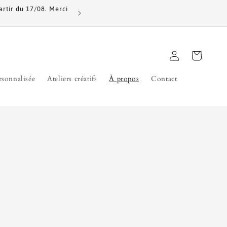
artir du 17/08. Merci
⚠️ Remise en main propre gratuite possibl
Contactez-mo
Connexion
Panier
rsonnalisée
Ateliers créatifs
À propos
Contact